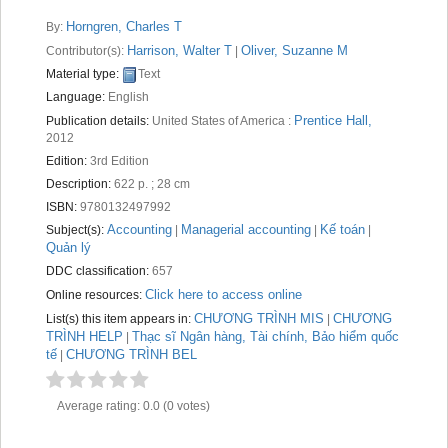
Recent comments
Horngren, Charles T
By:
Harrison, Walter T
Oliver, Suzanne M
Most popular
Contributor(s):
|
Material type:
Text
Purchase suggestions
Language:
English
Prentice Hall,
Publication details:
United States of America :
Z39.50 Search
2012
Edition:
3rd Edition
Description:
622 p. ; 28 cm
ISBN:
9780132497992
Accounting
Managerial accounting
Kế toán
Subject(s):
|
|
|
Quản lý
DDC classification:
657
Click here to access online
Online resources:
CHƯƠNG TRÌNH MIS
CHƯƠNG
List(s) this item appears in:
|
TRÌNH HELP
Thạc sĩ Ngân hàng, Tài chính, Bảo hiểm quốc
|
tế
CHƯƠNG TRÌNH BEL
|
Average rating: 0.0 (0 votes)