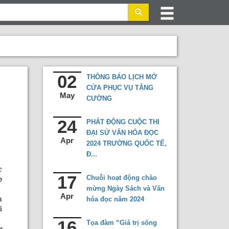
02
THÔNG BÁO LỊCH MỞ
CỬA PHỤC VỤ TĂNG
May
CƯỜNG
24
PHÁT ĐỘNG CUỘC THI
ĐẠI SỨ VĂN HÓA ĐỌC
Apr
2024 TRƯỜNG QUỐC TẾ,
Đ...
17
Chuỗi hoạt động chào
mừng Ngày Sách và Văn
Apr
hóa đọc năm 2024
16
Tọa đàm “Giá trị sống