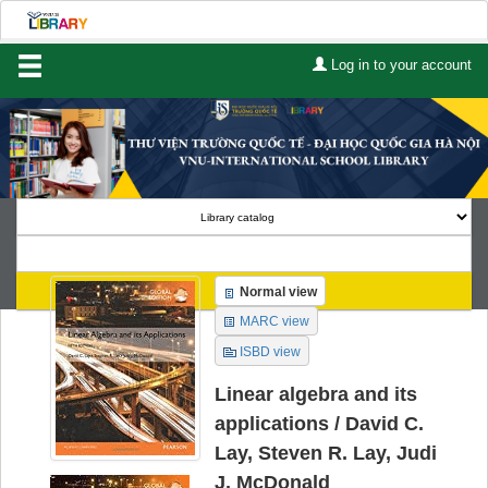
Log in to your account
Home
About Us
Services
Contact
Search
Normal view
Lists
MARC view
ISBD view
Advanced search
Linear algebra and its
Course reserves
applications /
David C.
Lay, Steven R. Lay, Judi
Authority search
J. McDonald