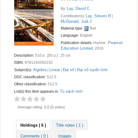
Recent comments
Lay, David C
By:
Most popular
Lay, Steven R
Contributor(s):
|
McDonald, Judi J
Purchase suggestions
Material type:
Text
Language:
English
Z39.50 Search
Pearson
Publication details:
Harlow :
Education Limited,
2016
Description:
510 p. ,[50 p.] : 25 cm
ISBN:
9781292092232
Algebra
Linear
Đại số
Đại số tuyến tính
Subject(s):
|
|
|
DDC classification:
512.5
Other classification:
512.5
Tủ sách mới
List(s) this item appears in:
Average rating: 0.0 (0 votes)
Holdings
( 6 )
Title notes ( 1 )
Comments ( 0 )
Images