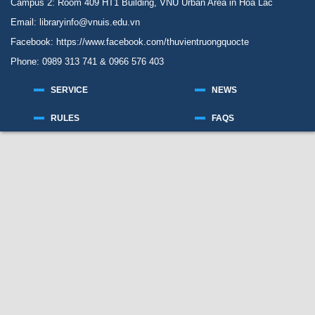
Campus 2: Room 409 HT1 Building, VNU Urban Area in Hoa Lac
Email: libraryinfo@vnuis.edu.vn
Facebook:
https://www.facebook.com/thuvientruongquocte
Phone: 0989 313 741 & 0966 576 403
SERVICE
NEWS
RULES
FAQS